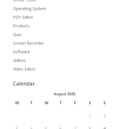
Operating System
PDF Editor
Products
Quiz
Screen Recorder
Software
utilities
Video Editor
Calendar
August 2026
M
T
W
T
F
S
S
1
2
3
4
5
6
7
8
9