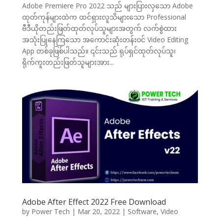
Adobe Premiere Pro 2022 သည် များပြားလှသော Adobe
ထုတ်ကုန်များထဲက ထင်ရှားလူသိများသော Professional
ဗီဒီယိုတည်းဖြတ်ထုတ်လုပ်သူများအတွက် လက်စွဲထား
အသုံးပြုနေကြသော အကောင်းဆုံးတန်းဝင် Video Editing
App တစ်ခုဖြစ်ပါသည်။ ၎င်းသည် ရုပ်ရှင်ထုတ်လုပ်သူ၊
ရိုက်ကူးတည်းဖြတ်သူများအား...
Adobe After Effect 2022 Free Download
by
Power Tech
|
Mar 20, 2022
|
Software
,
Video