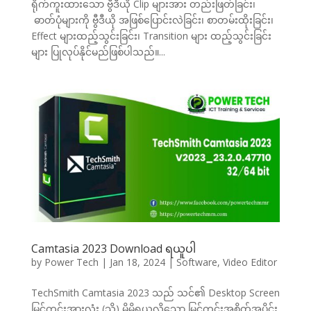
ရိုက်ကူးထားသော ဗွီဒီယို Clip များအား တည်းဖြတ်ခြင်း၊
ဓာတ်ပုံများကို ဗွီဒီယို အဖြစ်ပြောင်းလဲခြင်း၊ စာတမ်းထိုးခြင်း၊
Effect များထည့်သွင်းခြင်း၊ Transition များ ထည့်သွင်းခြင်း
များ ပြုလုပ်နိုင်မည်ဖြစ်ပါသည်။...
Camtasia 2023 Download ရယူပါ
by
Power Tech
|
Jan 18, 2024
|
Software
,
Video Editor
TechSmith Camtasia 2023 သည် သင်၏ Desktop Screen
မြင်ကွင်းအားလုံး (သို့) မိမိရယူလိုသော မြင်ကွင်းအစိတ်အပိုင်း