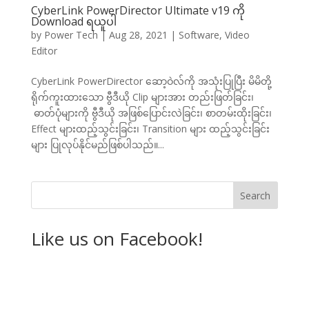
CyberLink PowerDirector Ultimate v19 ကို
Download ရယူပါ
by
Power Tech
|
Aug 28, 2021
|
Software
,
Video
Editor
CyberLink PowerDirector ဆော့ဝဲလ်ကို အသုံးပြုပြီး မိမိတို့
ရိုက်ကူးထားသော ဗွီဒီယို Clip များအား တည်းဖြတ်ခြင်း၊
ဓာတ်ပုံများကို ဗွီဒီယို အဖြစ်ပြောင်းလဲခြင်း၊ စာတမ်းထိုးခြင်း၊
Effect များထည့်သွင်းခြင်း၊ Transition များ ထည့်သွင်းခြင်း
များ ပြုလုပ်နိုင်မည်ဖြစ်ပါသည်။...
Like us on Facebook!