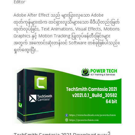
Editor
Adobe After Effect သည် များပြားလှသော Adobe
ထုတ်ကုန်များထဲက ထင်ရှားလူသိများသော ဗီဒီယိုတည်းဖြတ်
ထုတ်လုပ်ခြင်း, Text Animations, Visual Effects, Motions
Graphics နှင့် Motion Tracking ပြုလုပ်ဖန်တီးခြင်းများ
အတွက် အကောင်းဆုံးတန်းဝင် Software တစ်ခုဖြစ်ပါသည်။
ရှုတ်ထွေးပြီး...