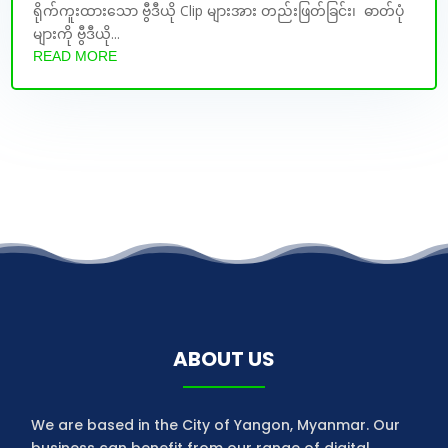
ရိုက်ကူးထားသော ဗွီဒီယို Clip များအား တည်းဖြတ်ခြင်း၊ ဓာတ်ပုံ
များကို ဗွီဒီယို...
READ MORE
ABOUT US
We are based in the City of Yangon, Myanmar. Our
business can benefit from our range of digital