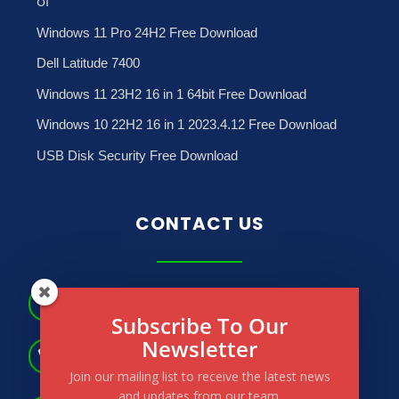
ပါ
Windows 11 Pro 24H2 Free Download
Dell Latitude 7400
Windows 11 23H2 16 in 1 64bit Free Download
Windows 10 22H2 16 in 1 2023.4.12 Free Download
USB Disk Security Free Download
CONTACT US
No.181, May Dharwi Road, Gagyi Ward, North

Okkalapa Township. Yangon, Myanmar.
Subscribe To Our
Newsletter
(+95) 9 264 566 183

(+95) 9 264 673 772
Join our mailing list to receive the latest news
and updates from our team.